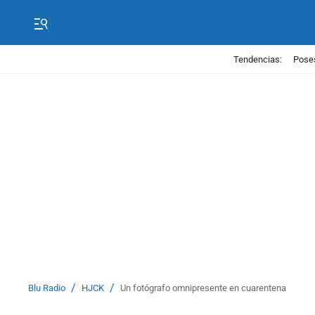
Tendencias:
Poses
/
/
Blu Radio
HJCK
Un fotógrafo omnipresente en cuarentena