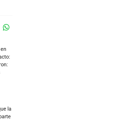
Whatsapp
k
 en
acto:
ron:
s
a
ue la
parte