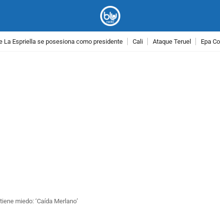
e La Espriella se posesiona como presidente
Cali
Ataque Teruel
Epa Co
PUBLICIDAD
iene miedo: ‘Caída Merlano’