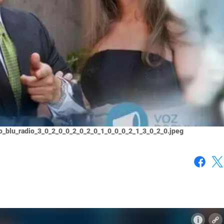
o_blu_radio_3_0_2_0_0_2_0_2_0_1_0_0_0_2_1_3_0_2_0.jpeg
Faceboo
X