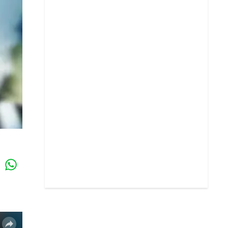
Whatsapp
k