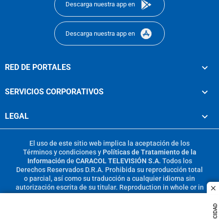
Descarga nuestra app en
Descarga nuestra app en
RED DE PORTALES
SERVICIOS CORPORATIVOS
LEGAL
El uso de este sitio web implica la aceptación de los
Términos y condiciones
y
Políticas de Tratamiento de la
Información
de
CARACOL TELEVISIÓN S.A.
Todos los
Derechos Reservados D.R.A. Prohibida su reproducción total
o parcial, así como su traducción a cualquier idioma sin
autorización escrita de su titular. Reproduction in whole or in
c
part, or translation without written permission is prohibited.
All rights reserved 2025.
PUBLICIDAD