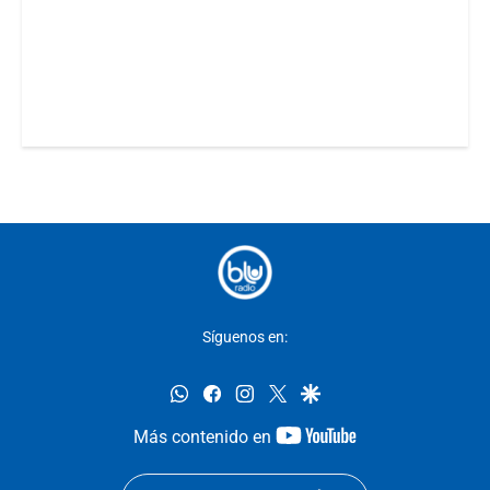
Síguenos en:
whatsapp
facebook
instagram
twitter
google
youtube-
Más contenido en
footer