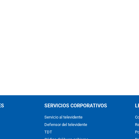
ES
SERVICIOS CORPORATIVOS
L
Servicio al televidente
Co
Defensor del televidente
Re
TDT
Po