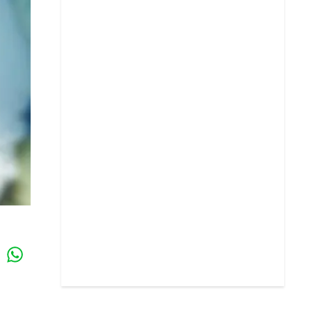
Whatsapp
k