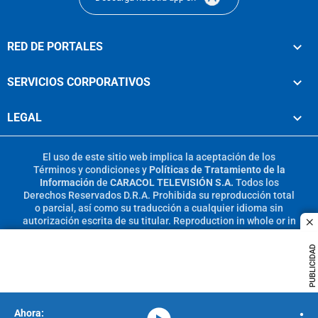
RED DE PORTALES
SERVICIOS CORPORATIVOS
LEGAL
El uso de este sitio web implica la aceptación de los
Términos y condiciones
y
Políticas de Tratamiento de la
Información
de
CARACOL TELEVISIÓN S.A.
Todos los
Derechos Reservados D.R.A. Prohibida su reproducción total
o parcial, así como su traducción a cualquier idioma sin
autorización escrita de su titular. Reproduction in whole or in
c
part, or translation without written permission is prohibited.
All rights reserved 2025.
PUBLICIDAD
MIEMBRO DE: