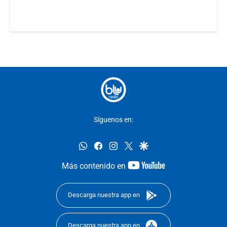
Síguenos en:
whatsapp
facebook
instagram
twitter
google
youtube-
Más contenido en
footer
Descarga nuestra app en
Descarga nuestra app en