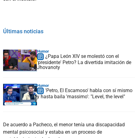
Últimas noticias
Humor
¿Papa León XIV se molestó con el
'presidente' Petro? La divertida imitación de
Jhovanoty
Humor
'Petro, El Escamoso' habla con sí mismo
y hasta baila 'massimo': "Level, the level"
De acuerdo a Pacheco, el menor tenía una discapacidad
mental psicosocial y estaba en un proceso de