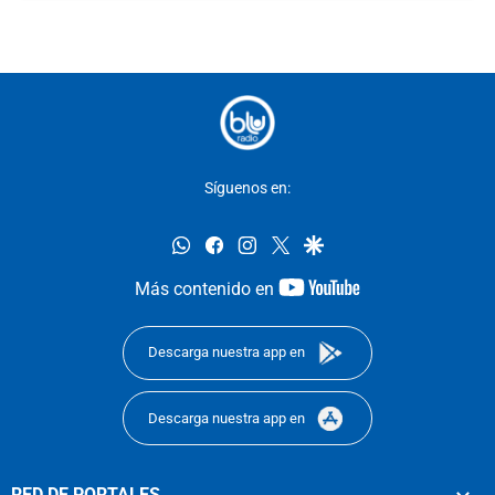
Síguenos en:
whatsapp
facebook
instagram
twitter
google
youtube-
Más contenido en
footer
Descarga nuestra app en
Descarga nuestra app en
RED DE PORTALES