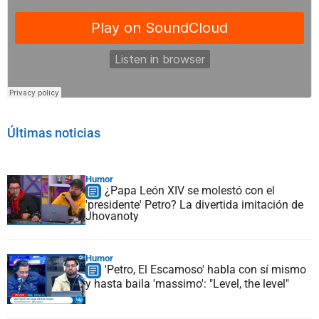
Últimas noticias
Humor
¿Papa León XIV se molestó con el
'presidente' Petro? La divertida imitación de
Jhovanoty
Humor
'Petro, El Escamoso' habla con sí mismo
y hasta baila 'massimo': "Level, the level"