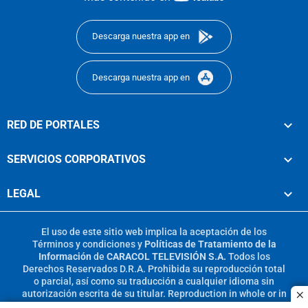
footer
Descarga nuestra app en
Descarga nuestra app en
RED DE PORTALES
SERVICIOS CORPORATIVOS
LEGAL
El uso de este sitio web implica la aceptación de los
Términos y condiciones
y
Políticas de Tratamiento de la
Información
de
CARACOL TELEVISIÓN S.A.
Todos los
Derechos Reservados D.R.A. Prohibida su reproducción total
o parcial, así como su traducción a cualquier idioma sin
autorización escrita de su titular. Reproduction in whole or in
c
part, or translation without written permission is prohibited.