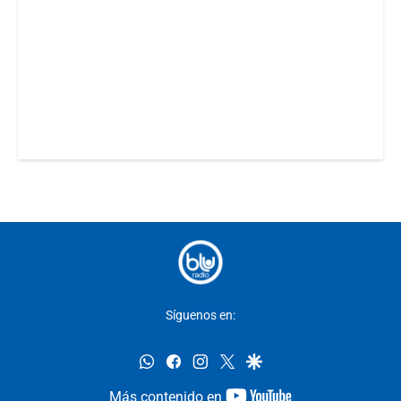
Síguenos en:
whatsapp
facebook
instagram
twitter
google
youtube-
Más contenido en