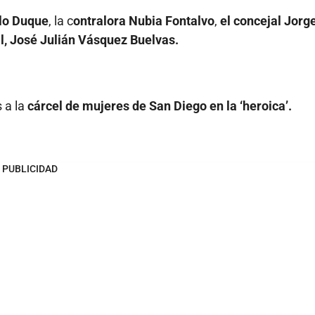
olo Duque
, la c
ontralora Nubia Fontalvo
,
el concejal Jorg
l, José Julián Vásquez Buelvas.
 a la
cárcel de mujeres de San Diego en la ‘heroica’.
PUBLICIDAD