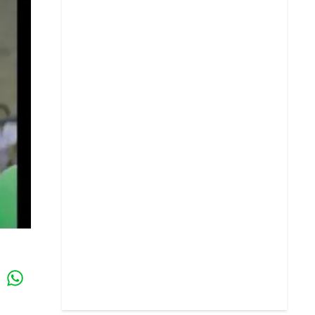
Whatsapp
k