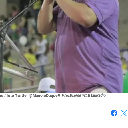
ue / foto Twitter @ManoloDuqueV
Practicante WEB BluRadio
Faceboo
X