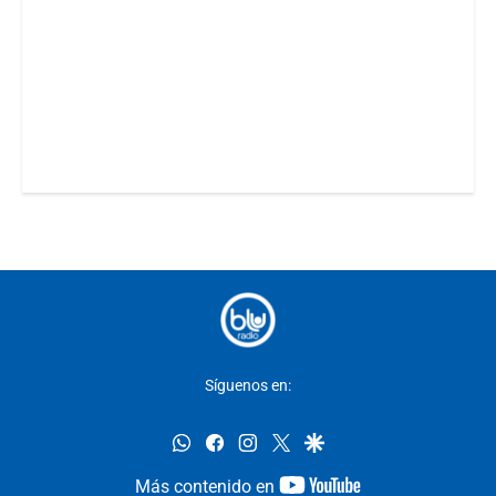
Síguenos en:
whatsapp
facebook
instagram
twitter
google
youtube-
Más contenido en