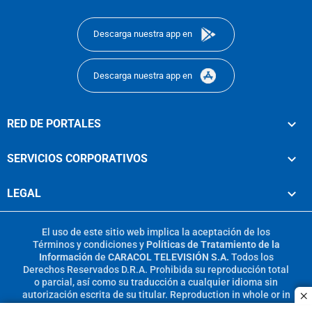
footer
Descarga nuestra app en
Descarga nuestra app en
RED DE PORTALES
SERVICIOS CORPORATIVOS
LEGAL
El uso de este sitio web implica la aceptación de los
Términos y condiciones
y
Políticas de Tratamiento de la
Información
de
CARACOL TELEVISIÓN S.A.
Todos los
Derechos Reservados D.R.A. Prohibida su reproducción total
o parcial, así como su traducción a cualquier idioma sin
autorización escrita de su titular. Reproduction in whole or in
c
part, or translation without written permission is prohibited.