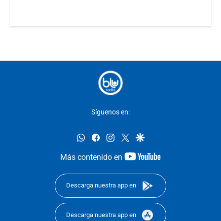
Síguenos en:
whatsapp
facebook
instagram
twitter
google
youtube-
Más contenido en
footer
Descarga nuestra app en
Descarga nuestra app en