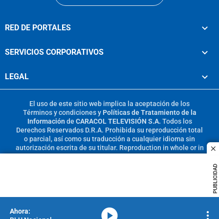
RED DE PORTALES
SERVICIOS CORPORATIVOS
LEGAL
El uso de este sitio web implica la aceptación de los
Términos y condiciones
y
Políticas de Tratamiento de la
Información
de
CARACOL TELEVISIÓN S.A.
Todos los
Derechos Reservados D.R.A. Prohibida su reproducción total
o parcial, así como su traducción a cualquier idioma sin
autorización escrita de su titular. Reproduction in whole or in
c
part, or translation without written permission is prohibited.
All rights reserved 2025.
PUBLICIDAD
MIEMBRO DE:
media-icon