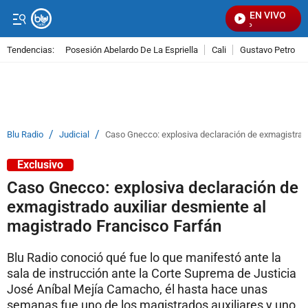
EN VIVO
Se
Tendencias:
Posesión Abelardo De La Espriella
Cali
Gustavo Petro
PUBLICIDAD
/
/
Blu Radio
Judicial
Caso Gnecco: explosiva declaración de exmagistrado
Exclusivo
Caso Gnecco: explosiva declaración de
exmagistrado auxiliar desmiente al
magistrado Francisco Farfán
Blu Radio conoció qué fue lo que manifestó ante la
sala de instrucción ante la Corte Suprema de Justicia
José Aníbal Mejía Camacho, él hasta hace unas
semanas fue uno de los magistrados auxiliares y uno