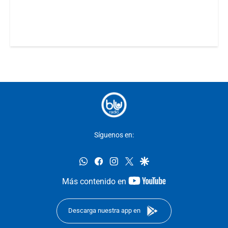
Síguenos en:
whatsapp
facebook
instagram
twitter
google
youtube-
Más contenido en
footer
Descarga nuestra app en