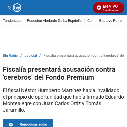
EN VIVO
Señal Visual Radio
Tendencias:
Posesión Abelardo De La Espriella
Cali
Gustavo Petro
PUBLICIDAD
/
/
Blu Radio
Judicial
Fiscalía presentará acusación contra 'cerebros’ de
Fiscalía presentará acusación contra
'cerebros’ del Fondo Premium
El fiscal Néstor Humberto Martínez había invalidado
el principio de oportunidad que había firmado Eduardo
Montealegre con Juan Carlos Ortiz y Tomás
Jaramillo.
Reproducir audio