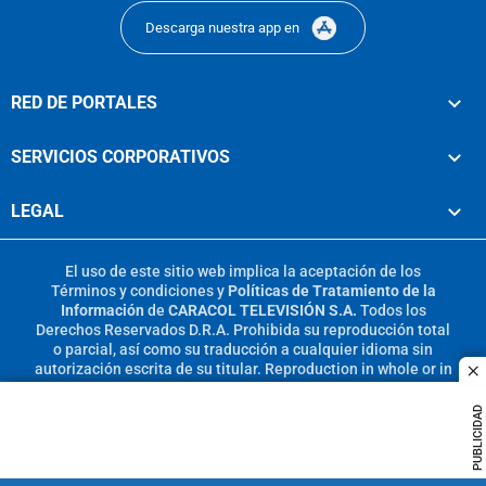
Descarga nuestra app en
RED DE PORTALES
SERVICIOS CORPORATIVOS
LEGAL
El uso de este sitio web implica la aceptación de los
Términos y condiciones
y
Políticas de Tratamiento de la
Información
de
CARACOL TELEVISIÓN S.A.
Todos los
Derechos Reservados D.R.A. Prohibida su reproducción total
o parcial, así como su traducción a cualquier idioma sin
autorización escrita de su titular. Reproduction in whole or in
c
part, or translation without written permission is prohibited.
All rights reserved 2025.
PUBLICIDAD
MIEMBRO DE: