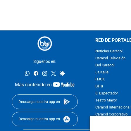
RED DE PORTAL
Noticias Caracol
Caracol Televisión
Síguenos en:
Gol Caracol
whatsapp
facebook
instagram
twitter
google
La Kalle
HJCK
youtube-
Más contenido en
DiTu
footer
El Espectador
Teatro Mayor
Descarga nuestra app en
Caracol Internacional
Caracol Corporativo
Descarga nuestra app en
Caracol Next