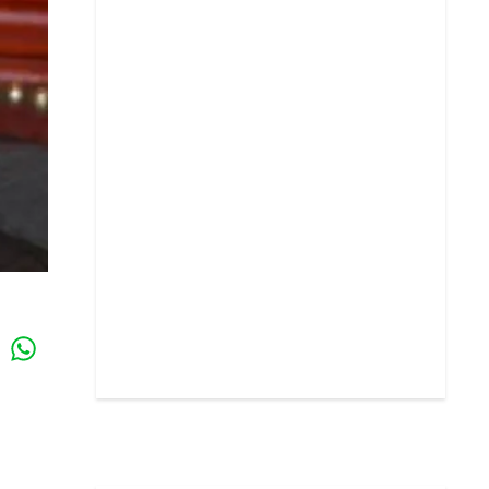
Whatsapp
k