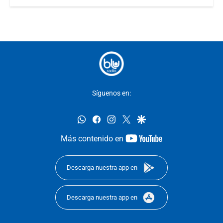
Síguenos en:
whatsapp
facebook
instagram
twitter
google
youtube-
Más contenido en
footer
Descarga nuestra app en
Descarga nuestra app en