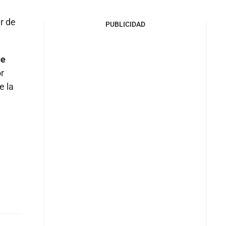
r de
PUBLICIDAD
ue
or
e la