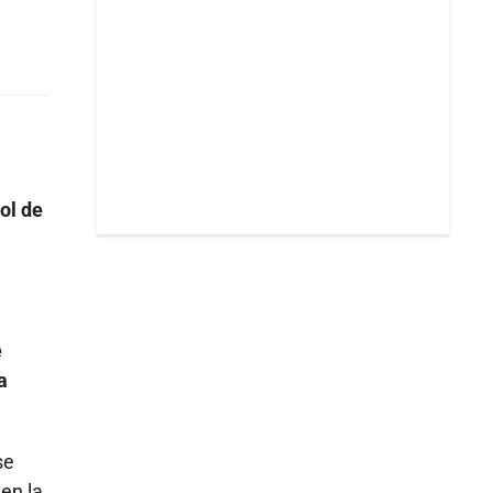
rol de
e
a
se
en la