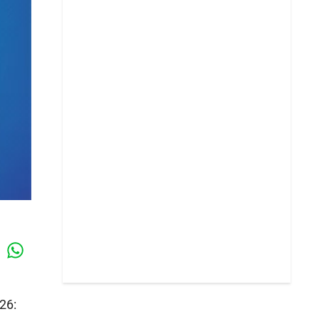
Whatsapp
k
26: