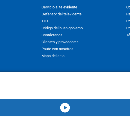
Servicio al televidente
Co
Defensor del televidente
Re
TDT
Po
Código del buen gobierno
Po
Contáctanos
Té
Clientes y proveedores
Paute con nosotros
Mapa del sitio
nos y condiciones
y
Políticas de Tratamiento de la Información
de
CAR
hibida su reproducción total o parcial, así como su traducción a cual
 or in part, or translation without written permission is prohibited. All 
media-icon