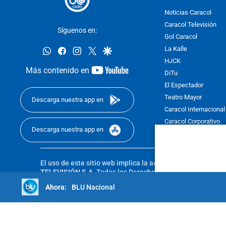
Noticias Caracol
Caracol Televisión
Síguenos en:
Gol Caracol
whatsapp
facebook
instagram
twitter
google
La Kalle
HJCK
youtube-
Más contenido en
DiTu
footer
El Espectador
Teatro Mayor
Descarga nuestra app en
Caracol Internacional
Caracol Corporativo
Descarga nuestra app en
Caracol Next
El uso de este sitio web implica la aceptación de los
Térmi
TELEVISIÓN S.A.
Todos los Derechos Reservados D.R.A. Pro
sin autorización escrita de su titular. Reproduction in whole
BLU Nacional
reserved 2025.