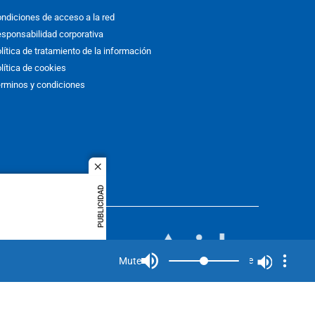
ndiciones de acceso a la red
sponsabilidad corporativa
lítica de tratamiento de la información
lítica de cookies
rminos y condiciones
close
PUBLICIDAD
ACOL
quier idioma
MIEMBRO DE:
rights
Mute
Mute