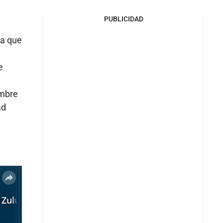
PUBLICIDAD
ra que
e
ombre
ad