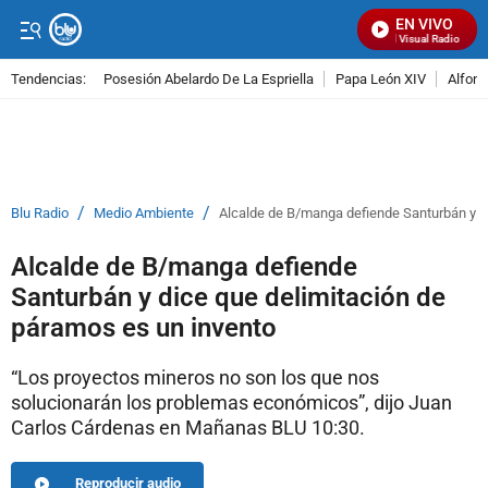
EN VIVO
Señal Visual Radio
Tendencias:
Posesión Abelardo De La Espriella
Papa León XIV
Alfons
PUBLICIDAD
/
/
Blu Radio
Medio Ambiente
Alcalde de B/manga defiende Santurbán y d
Alcalde de B/manga defiende
Santurbán y dice que delimitación de
páramos es un invento
“Los proyectos mineros no son los que nos
solucionarán los problemas económicos”, dijo Juan
Carlos Cárdenas en Mañanas BLU 10:30.
Reproducir audio