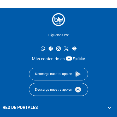
Síguenos en:
whatsapp
facebook
instagram
twitter
google
youtube-
Más contenido en
footer
Descarga nuestra app en
Descarga nuestra app en
RED DE PORTALES