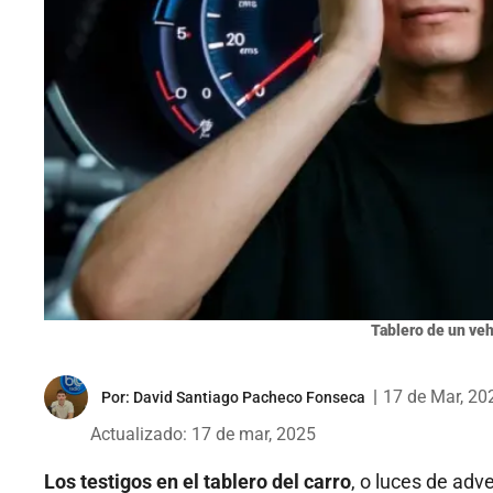
Tablero de un veh
|
17 de Mar, 20
Por:
David Santiago Pacheco Fonseca
Actualizado: 17 de mar, 2025
Los testigos en el tablero del carro
, o luces de adv