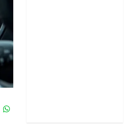
Whatsapp
k