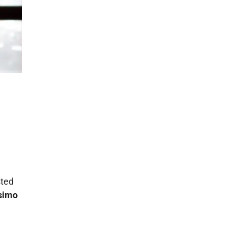
sted
simo