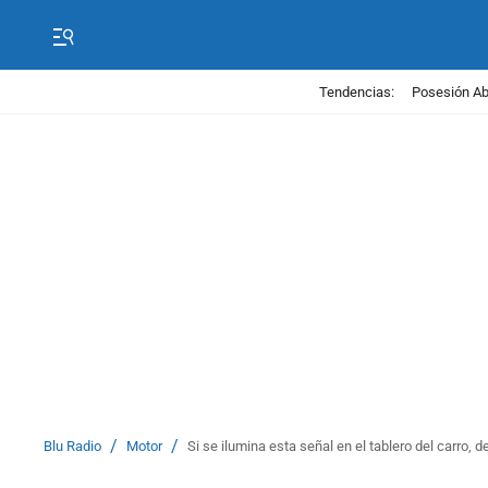
Tendencias:
Posesión Abe
/
/
Blu Radio
Motor
Si se ilumina esta señal en el tablero del carro, 