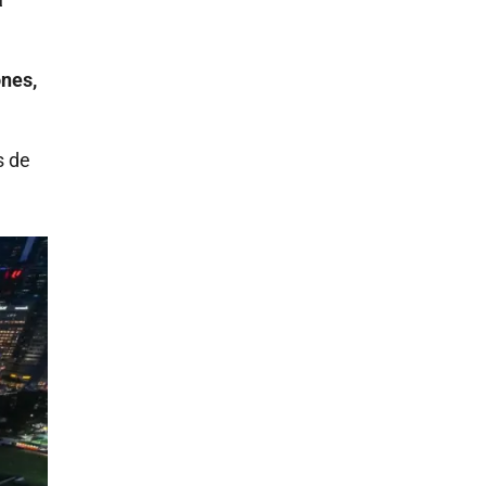
ones,
s de