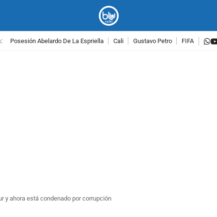
w
:
Posesión Abelardo De La Espriella
Cali
Gustavo Petro
FIFA
PUBLICIDAD
pur y ahora está condenado por corrupción