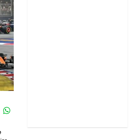
Whatsapp
k
e