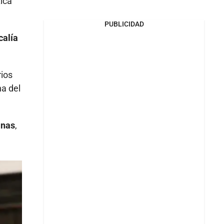
tica
PUBLICIDAD
calía
rios
ina del
anas
,