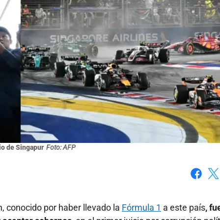
o de Singapur
Foto: AFP
Faceboo
X
, conocido por haber llevado la
Fórmula 1
a este país
, fu