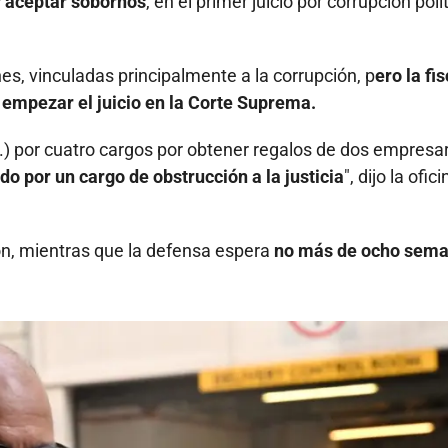
y aceptar sobornos
, en el primer juicio por corrupción polí
es, vinculadas principalmente a la corrupción, p
ero la fis
 empezar el juicio en la Corte Suprema.
..) por cuatro cargos por obtener regalos de dos empresa
o por un cargo de obstrucción a la justicia
", dijo la ofic
ión, mientras que la defensa espera
no más de ocho sem