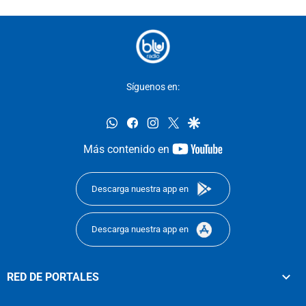
Síguenos en:
whatsapp
facebook
instagram
twitter
google
youtube-
Más contenido en
footer
Descarga nuestra app en
Descarga nuestra app en
RED DE PORTALES