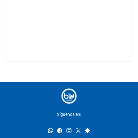
Síguenos en:
whatsapp
facebook
instagram
twitter
google