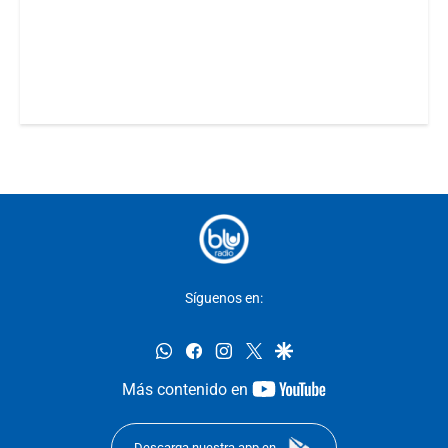
Síguenos en:
whatsapp
facebook
instagram
twitter
google
youtube-
Más contenido en
footer
Descarga nuestra app en