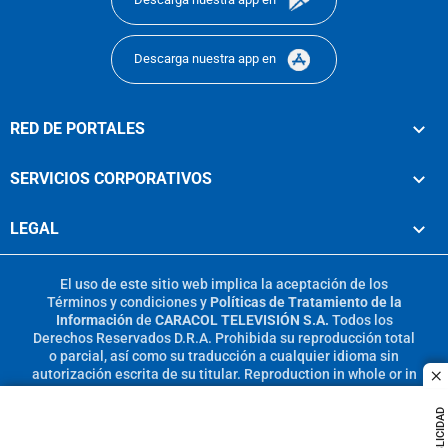
Descarga nuestra app en
RED DE PORTALES
SERVICIOS CORPORATIVOS
LEGAL
El uso de este sitio web implica la aceptación de los
Términos y condiciones
y
Políticas de Tratamiento de la
Información
de
CARACOL TELEVISIÓN S.A.
Todos los
Derechos Reservados D.R.A. Prohibida su reproducción total
o parcial, así como su traducción a cualquier idioma sin
autorización escrita de su titular. Reproduction in whole or in
c
part, or translation without written permission is prohibited.
All rights reserved 2025.
PUBLICIDAD