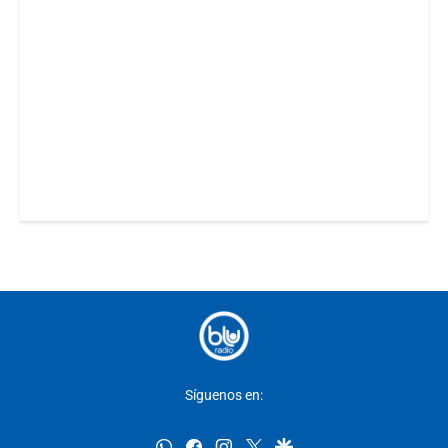
Síguenos en:
whatsapp
facebook
instagram
twitter
google