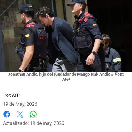
Jonathan Andic, hijo del fundador de Mango Isak Andic //
Foto:
AFP
Por:
AFP
19 de May, 2026
Whatsapp
Facebook
X
Actualizado: 19 de may, 2026