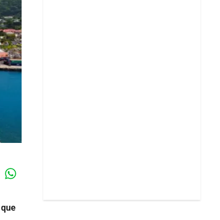
Whatsapp
k
 que