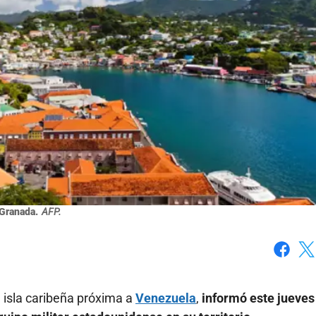
Granada.
AFP.
Faceboo
X
 isla caribeña próxima a
Venezuela
,
informó este jueves