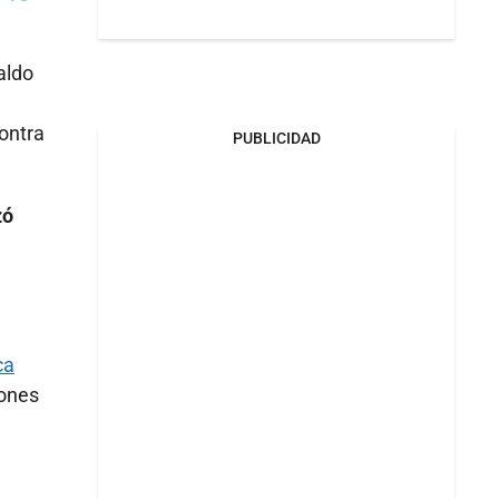
Whatsapp
k
aldo
ontra
PUBLICIDAD
zó
ca
iones