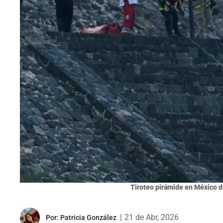
Tiroteo pirámide en México d
|
21 de Abr, 2026
Por:
Patricia González