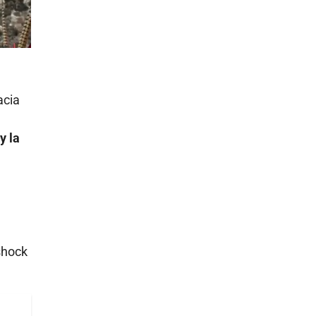
acia
y la
shock