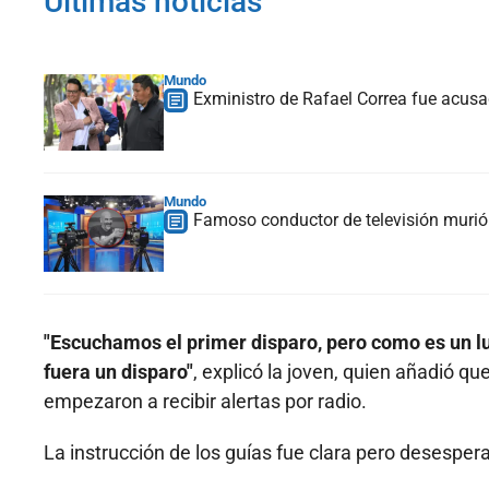
Últimas noticias
Mundo
Exministro de Rafael Correa fue acusa
Mundo
Famoso conductor de televisión murió 
"Escuchamos el primer disparo, pero como es un lu
fuera un disparo"
, explicó la joven, quien añadió q
empezaron a recibir alertas por radio.
La instrucción de los guías fue clara pero desesper