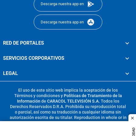
Descarga nuestra app en
Descarga nuestra app en
RED DE PORTALES
SERVICIOS CORPORATIVOS
LEGAL
El uso de este sitio web implica la aceptación de los
Términos y condiciones
y
Políticas de Tratamiento de la
Información
de
CARACOL TELEVISIÓN S.A.
Todos los
Derechos Reservados D.R.A. Prohibida su reproducción total
o parcial, así como su traducción a cualquier idioma sin
autorización escrita de su titular. Reproduction in whole or in
c
part, or translation without written permission is prohibited.
All rights reserved 2025.