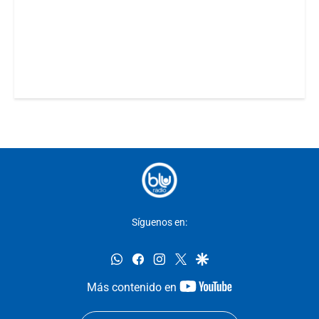
Síguenos en:
whatsapp
facebook
instagram
twitter
google
youtube-
Más contenido en
footer