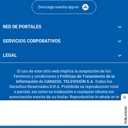
Descarga nuestra app en
RED DE PORTALES
SERVICIOS CORPORATIVOS
LEGAL
El uso de este sitio web implica la aceptación de los
Términos y condiciones
y
Políticas de Tratamiento de la
Información
de
CARACOL TELEVISIÓN S.A.
Todos los
Derechos Reservados D.R.A. Prohibida su reproducción total
o parcial, así como su traducción a cualquier idioma sin
autorización escrita de su titular. Reproduction in whole or in
c
part, or translation without written permission is prohibited.
All rights reserved 2025.
PUBLICIDAD
MIEMBRO DE: