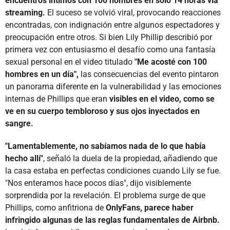
encuentros íntimos con 100 hombres en solo 14 horas vía
streaming.
El suceso se volvió viral, provocando reacciones
encontradas, con indignación entre algunos espectadores y
preocupación entre otros. Si bien Lily Phillip describió por
primera vez con entusiasmo el desafío como una fantasía
sexual personal en el video titulado
"Me acosté con 100
hombres en un día",
las consecuencias del evento pintaron
un panorama diferente en la vulnerabilidad y las emociones
internas de Phillips que eran
visibles en el video, como se
ve en su cuerpo tembloroso y sus ojos inyectados en
sangre.
"Lamentablemente, no sabíamos nada de lo que había
hecho allí"
, señaló la duela de la propiedad, añadiendo que
la casa estaba en perfectas condiciones cuando Lily se fue.
"Nos enteramos hace pocos días", dijo visiblemente
sorprendida por la revelación. El problema surge de que
Phillips, como anfitriona de
OnlyFans, parece haber
infringido algunas de las reglas fundamentales de Airbnb.