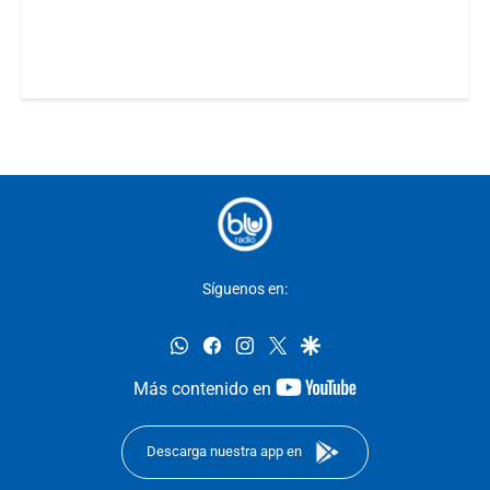
Síguenos en:
whatsapp
facebook
instagram
twitter
google
youtube-
Más contenido en
footer
Descarga nuestra app en