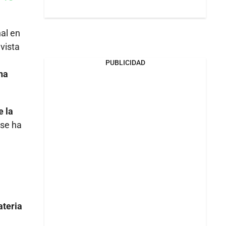
Whatsapp
k
nal en
vista
PUBLICIDAD
na
e la
 se ha
ateria