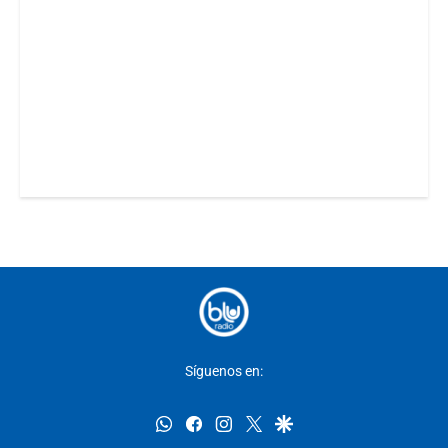
Síguenos en:
whatsapp
facebook
instagram
twitter
google