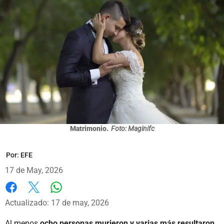
Matrimonio.
Foto: Maginifc
Por:
EFE
17 de May, 2026
Whatsapp
Facebook
X
Actualizado: 17 de may, 2026
Al menos
ocho personas murieron y varias más resultaron