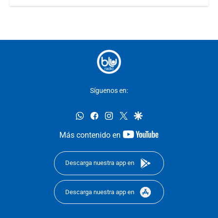
Síguenos en:
whatsapp
facebook
instagram
twitter
google
youtube-
Más contenido en
footer
Descarga nuestra app en
Descarga nuestra app en