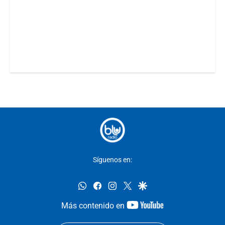
Síguenos en:
whatsapp
facebook
instagram
twitter
google
youtube-
Más contenido en
footer