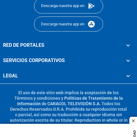
Descarga nuestra app en
Descarga nuestra app en
RED DE PORTALES
SERVICIOS CORPORATIVOS
LEGAL
El uso de este sitio web implica la aceptación de los
Términos y condiciones
y
Políticas de Tratamiento de la
Información
de
CARACOL TELEVISIÓN S.A.
Todos los
Derechos Reservados D.R.A. Prohibida su reproducción total
o parcial, así como su traducción a cualquier idioma sin
autorización escrita de su titular. Reproduction in whole or in
c
part, or translation without written permission is prohibited.
All rights reserved 2025.