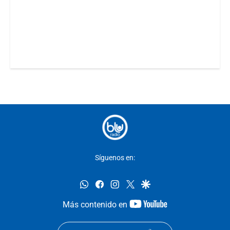
Síguenos en:
whatsapp
facebook
instagram
twitter
google
youtube-
Más contenido en
footer