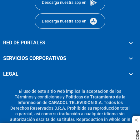
Descarga nuestra app en
Descarga nuestra app en
RED DE PORTALES
SERVICIOS CORPORATIVOS
LEGAL
El uso de este sitio web implica la aceptación de los
Términos y condiciones
y
Políticas de Tratamiento de la
Información
de
CARACOL TELEVISIÓN S.A.
Todos los
Derechos Reservados D.R.A. Prohibida su reproducción total
o parcial, así como su traducción a cualquier idioma sin
autorización escrita de su titular. Reproduction in whole or in
c
part, or translation without written permission is prohibited.
All rights reserved 2025.
PUBLICIDAD