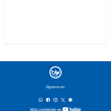
Síguenos en:
whatsapp
facebook
instagram
twitter
google
youtube-
Más contenido en