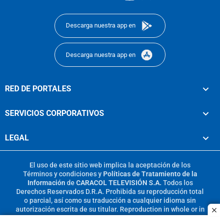
footer
Descarga nuestra app en
Descarga nuestra app en
RED DE PORTALES
SERVICIOS CORPORATIVOS
LEGAL
El uso de este sitio web implica la aceptación de los
Términos y condiciones
y
Políticas de Tratamiento de la
Información
de
CARACOL TELEVISIÓN S.A.
Todos los
Derechos Reservados D.R.A. Prohibida su reproducción total
o parcial, así como su traducción a cualquier idioma sin
autorización escrita de su titular. Reproduction in whole or in
c
part, or translation without written permission is prohibited.