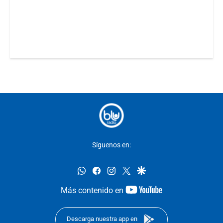
Síguenos en:
whatsapp
facebook
instagram
twitter
google
youtube-
Más contenido en
footer
Descarga nuestra app en