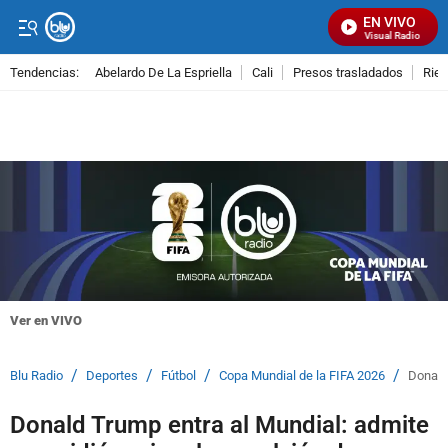
EN VIVO
Señal Visual Radio
Tendencias:
Abelardo De La Espriella
Cali
Presos trasladados
Rie
PUBLICIDAD
Ver en VIVO
/
/
/
/
Blu Radio
Deportes
Fútbol
Copa Mundial de la FIFA 2026
Donald 
Donald Trump entra al Mundial: admite