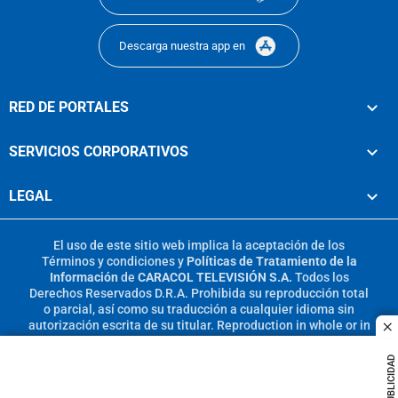
Descarga nuestra app en
RED DE PORTALES
SERVICIOS CORPORATIVOS
LEGAL
El uso de este sitio web implica la aceptación de los
Términos y condiciones
y
Políticas de Tratamiento de la
Información
de
CARACOL TELEVISIÓN S.A.
Todos los
Derechos Reservados D.R.A. Prohibida su reproducción total
o parcial, así como su traducción a cualquier idioma sin
autorización escrita de su titular. Reproduction in whole or in
c
part, or translation without written permission is prohibited.
All rights reserved 2025.
PUBLICIDAD
MIEMBRO DE: