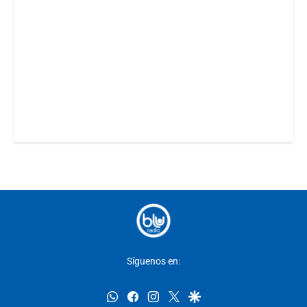
Síguenos en:
whatsapp
facebook
instagram
twitter
google