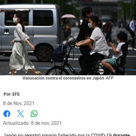
Vacunación contra el coronavirus en Japón
AFP
Por:
EFE
8 de Nov, 2021
Whatsapp
Facebook
X
Actualizado: 8 de nov, 2021
Japón no registró ningún fallecido por la COVID-19
durante