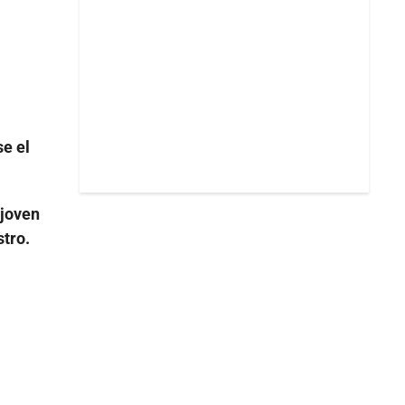
e el
 joven
stro.