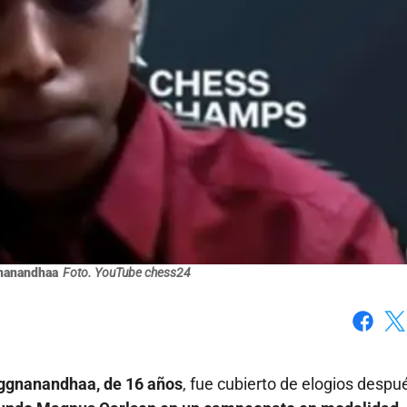
nanandhaa
Foto. YouTube chess24
Faceboo
X
gnanandhaa, de 16 años
, fue cubierto de elogios despu