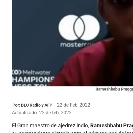
Rameshbabu Pragg
|
22 de Feb, 2022
Por:
BLU Radio y AFP
Actualizado: 22 de feb, 2022
El Gran maestro de ajedrez indio,
Rameshbabu Prag