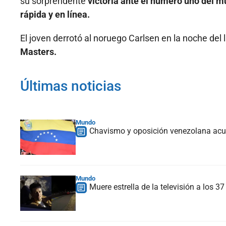
su sorprendente
victoria ante el número uno del
rápida y en línea.
El joven derrotó al noruego Carlsen en la noche del 
Masters.
Últimas noticias
Mundo
Chavismo y oposición venezolana acue
Mundo
Muere estrella de la televisión a los 