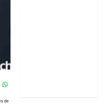
Whatsapp
k
és de