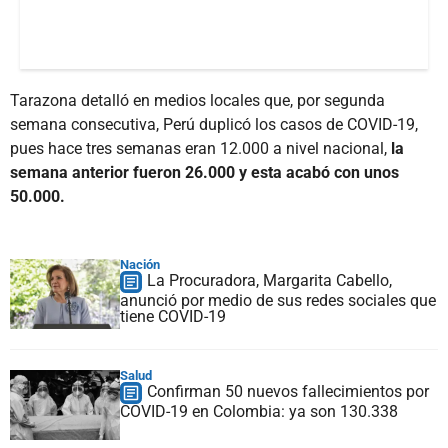
Tarazona detalló en medios locales que, por segunda
semana consecutiva, Perú duplicó los casos de COVID-19,
pues hace tres semanas eran 12.000 a nivel nacional,
la
semana anterior fueron 26.000 y esta acabó con unos
50.000.
Nación
La Procuradora, Margarita Cabello,
anunció por medio de sus redes sociales que
tiene COVID-19
Salud
Confirman 50 nuevos fallecimientos por
COVID-19 en Colombia: ya son 130.338