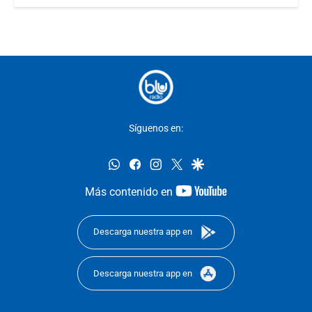
Síguenos en:
whatsapp
facebook
instagram
twitter
google
youtube-
Más contenido en
footer
Descarga nuestra app en
Descarga nuestra app en