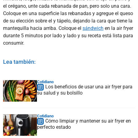
el orégano, unte cada rebanada de pan, pero solo una cara.
Coloque en una superficie las rebanadas y agregue el queso
de su elección sobre el y tápelo, dejando la cara que tiene la
mantequilla hacia arriba. Coloque el
sándwich
en la air fryer
durante 5 minutos por lado y lado y su receta está lista para
consumir.
Lea también:
Cotidiano
Los beneficios de usar una air fryer para
su salud y su bolsillo
Cotidiano
Cómo limpiar y mantener su air fryer en
perfecto estado