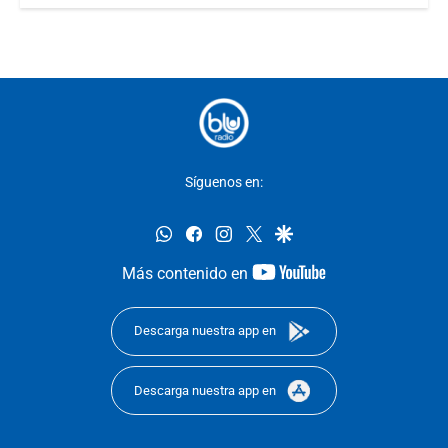
Síguenos en:
whatsapp
facebook
instagram
twitter
google
youtube-
Más contenido en
footer
Descarga nuestra app en
Descarga nuestra app en