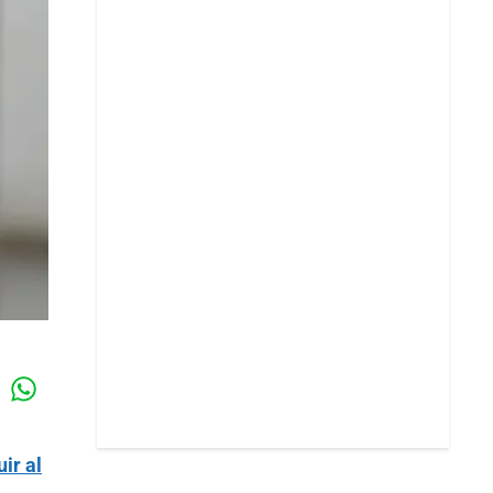
Whatsapp
k
uir al