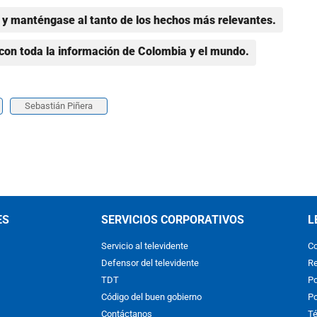
y manténgase al tanto de los hechos más relevantes.
con toda la información de Colombia y el mundo.
Sebastián Piñera
ES
SERVICIOS CORPORATIVOS
L
Servicio al televidente
Co
Defensor del televidente
Re
TDT
Po
Código del buen gobierno
Po
Contáctanos
Té