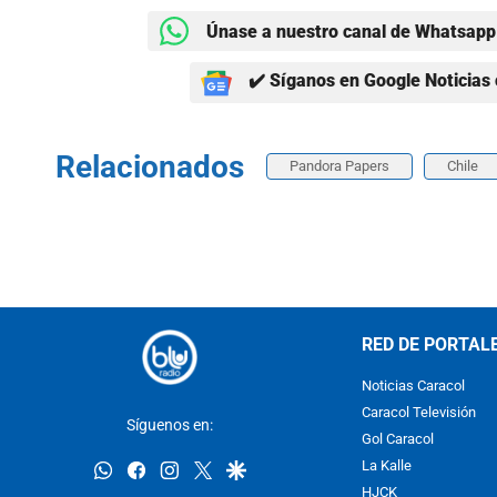
Únase a nuestro canal de Whatsapp 
✔️ Síganos en Google Noticias 
Relacionados
Pandora Papers
Chile
RED DE PORTAL
Noticias Caracol
Caracol Televisión
Síguenos en:
Gol Caracol
whatsapp
facebook
instagram
twitter
google
La Kalle
HJCK