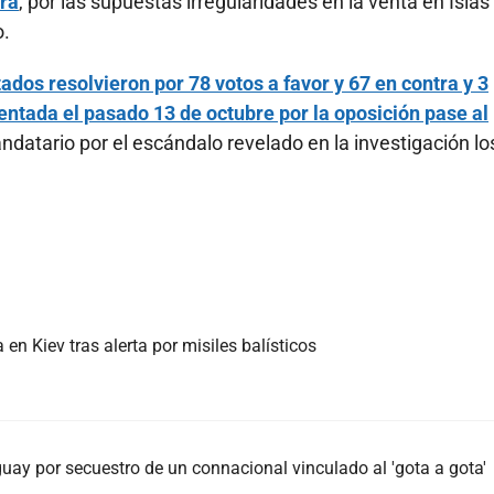
era
, por las supuestas irregularidades en la venta en Islas
o.
tados resolvieron por 78 votos a favor y 67 en contra y 3
entada el pasado 13 de octubre por la oposición pase al
ndatario por el escándalo revelado en la investigación lo
n Kiev tras alerta por misiles balísticos
ay por secuestro de un connacional vinculado al 'gota a gota'