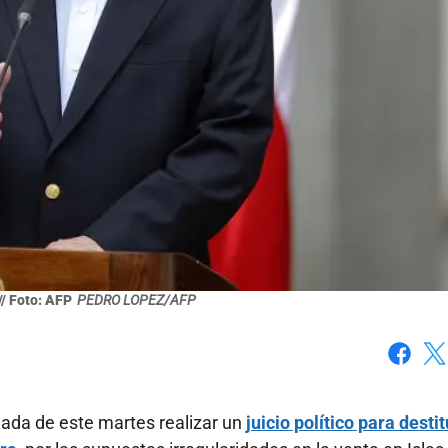
// Foto: AFP
PEDRO LOPEZ/AFP
Faceboo
X
ada de este martes realizar un
juicio político para destit