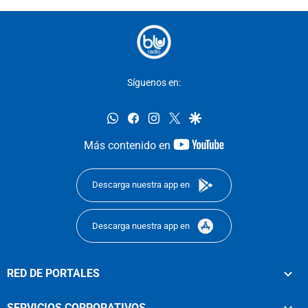
Síguenos en:
whatsapp
facebook
instagram
twitter
google
youtube-
Más contenido en
footer
Descarga nuestra app en
Descarga nuestra app en
RED DE PORTALES
SERVICIOS CORPORATIVOS