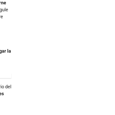
rne
gule
re
gar la
io del
es