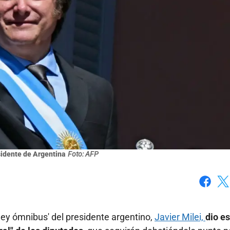
sidente de Argentina
Foto: AFP
Faceboo
X
ley ómnibus' del presidente argentino,
Javier Milei,
dio es