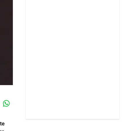
Whatsapp
k
te