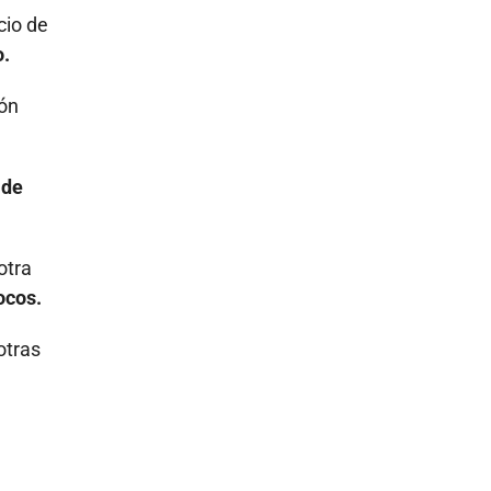
cio de
o.
ión
 de
otra
ocos.
otras