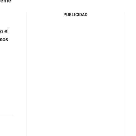
mente
PUBLICIDAD
o el
osos