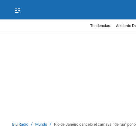
Tendencias:
Abelardo De
/
/
Blu Radio
Mundo
Río de Janeiro canceló el carnaval "de rúa" por