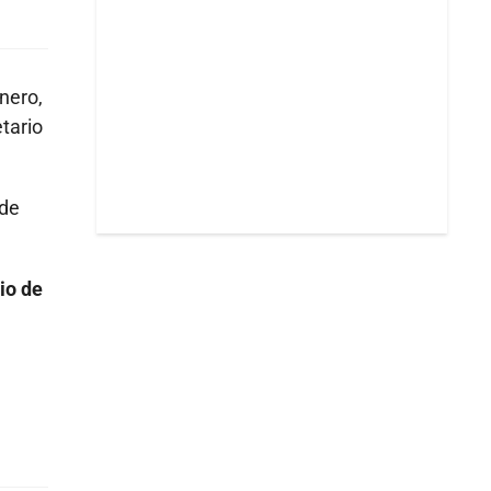
enero,
etario
lde
cio de