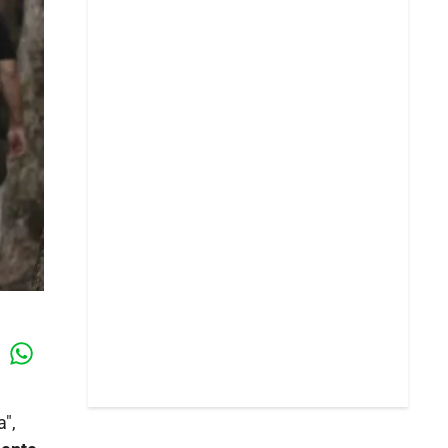
Whatsapp
k
a",