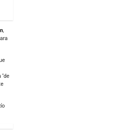
en
,
para
que
s
"de
te
ío