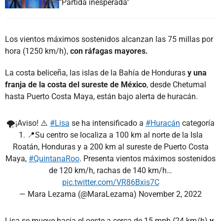
"Partida inesperada"
Los vientos máximos sostenidos alcanzan las 75 millas por
hora (1250 km/h),
con ráfagas mayores.
La costa beliceña, las islas de la Bahía de Honduras
y una
franja de la costa del sureste de México
, desde Chetumal
hasta Puerto Costa Maya, están bajo alerta de huracán.
🌪¡Aviso! ⚠️
#Lisa
se ha intensificado a
#Huracán
categoría
1. 📍Su centro se localiza a 100 km al norte de la Isla
Roatán, Honduras y a 200 km al sureste de Puerto Costa
Maya,
#QuintanaRoo
. Presenta vientos máximos sostenidos
de 120 km/h, rachas de 140 km/h…
pic.twitter.com/VR86Bxis7C
— Mara Lezama (@MaraLezama)
November 2, 2022
Lisa se mueve hacia el oeste a cerca de 15 mph (24 km/h)
y