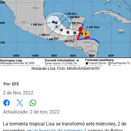
Huracán Lisa
Foto: MedioAmbienteSV
Por:
EFE
2 de Nov, 2022
Whatsapp
Facebook
X
Actualizado: 2 de nov, 2022
La tormenta tropical Lisa se transformó este miércoles, 2 de
noviembre,
en un huracán de categoría 1
camino de Belice,