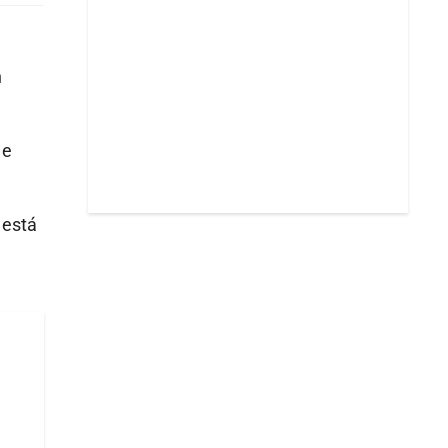
n
e
 está