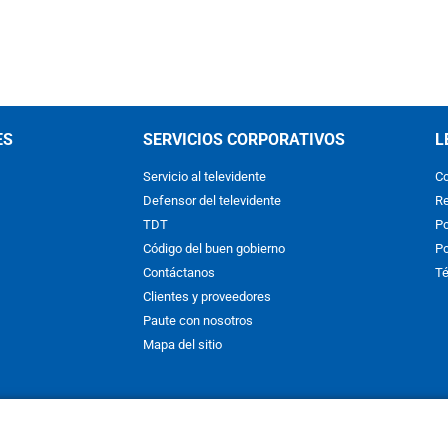
ES
SERVICIOS CORPORATIVOS
L
Servicio al televidente
Co
Defensor del televidente
Re
TDT
Po
Código del buen gobierno
Po
Contáctanos
Té
Clientes y proveedores
Paute con nosotros
Mapa del sitio