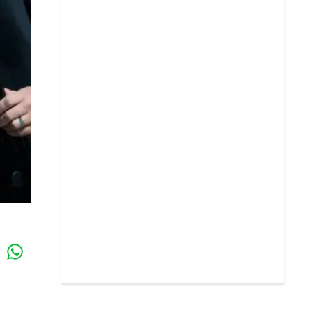
Whatsapp
k