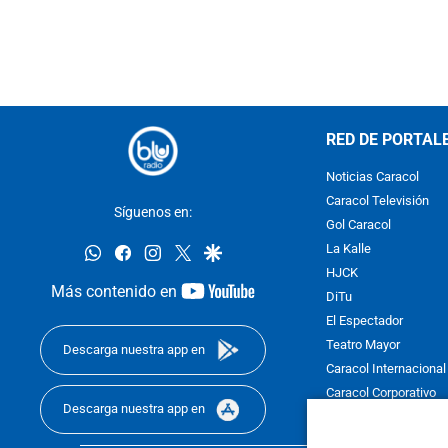
RED DE PORTAL
Noticias Caracol
Caracol Televisión
Síguenos en:
Gol Caracol
whatsapp
facebook
instagram
twitter
google
La Kalle
HJCK
youtube-
Más contenido en
DiTu
footer
El Espectador
Teatro Mayor
Descarga nuestra app en
Caracol Internacional
Caracol Corporativo
Descarga nuestra app en
Caracol Next