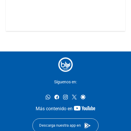
Síguenos en:
whatsapp
facebook
instagram
twitter
google
youtube-
Más contenido en
footer
Descarga nuestra app en