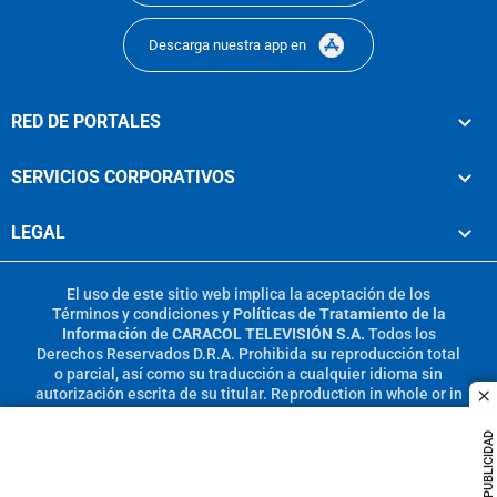
Descarga nuestra app en
RED DE PORTALES
SERVICIOS CORPORATIVOS
LEGAL
El uso de este sitio web implica la aceptación de los
Términos y condiciones
y
Políticas de Tratamiento de la
Información
de
CARACOL TELEVISIÓN S.A.
Todos los
Derechos Reservados D.R.A. Prohibida su reproducción total
o parcial, así como su traducción a cualquier idioma sin
autorización escrita de su titular. Reproduction in whole or in
c
part, or translation without written permission is prohibited.
All rights reserved 2025.
PUBLICIDAD
MIEMBRO DE: