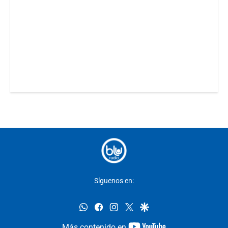
Síguenos en:
whatsapp
facebook
instagram
twitter
google
youtube-
Más contenido en