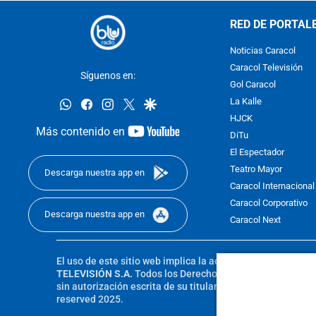
RED DE PORTAL
Noticias Caracol
Caracol Televisión
Síguenos en:
Gol Caracol
whatsapp
facebook
instagram
twitter
google
La Kalle
HJCK
youtube-
Más contenido en
DiTu
footer
El Espectador
Teatro Mayor
Descarga nuestra app en
Caracol Internacional
Caracol Corporativo
Descarga nuestra app en
Caracol Next
El uso de este sitio web implica la aceptación de los
Térmi
TELEVISIÓN S.A.
Todos los Derechos Reservados D.R.A. Pro
sin autorización escrita de su titular. Reproduction in whole
reserved 2025.