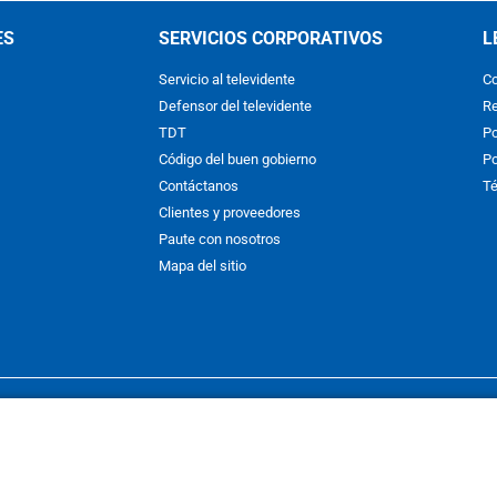
ES
SERVICIOS CORPORATIVOS
L
Servicio al televidente
Co
Defensor del televidente
Re
TDT
Po
Código del buen gobierno
Po
Contáctanos
Té
Clientes y proveedores
Paute con nosotros
Mapa del sitio
nos y condiciones
y
Políticas de Tratamiento de la Información
de
CAR
hibida su reproducción total o parcial, así como su traducción a cual
 or in part, or translation without written permission is prohibited. All 