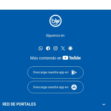
Síguenos en:
whatsapp
facebook
instagram
twitter
google
youtube-
Más contenido en
footer
Descarga nuestra app en
Descarga nuestra app en
RED DE PORTALES