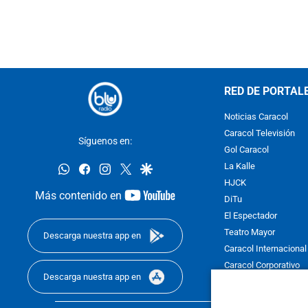
RED DE PORTAL
Noticias Caracol
Caracol Televisión
Síguenos en:
Gol Caracol
whatsapp
facebook
instagram
twitter
google
La Kalle
HJCK
youtube-
Más contenido en
DiTu
footer
El Espectador
Teatro Mayor
Descarga nuestra app en
Caracol Internacional
Caracol Corporativo
Descarga nuestra app en
Caracol Next