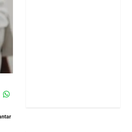
Whatsapp
k
antar