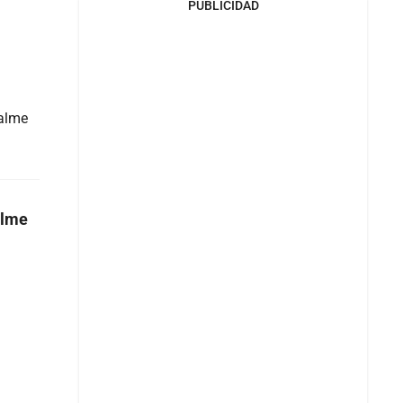
PUBLICIDAD
palme
alme