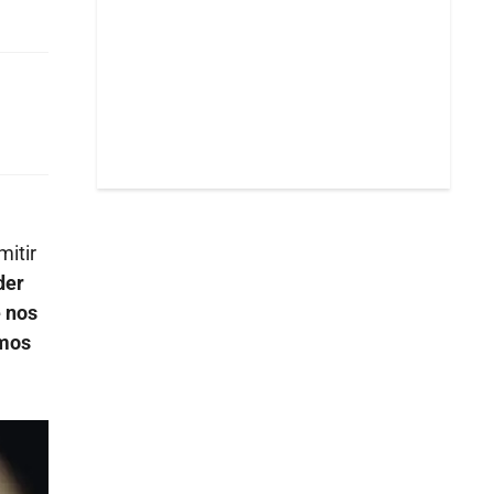
mitir
der
e nos
emos